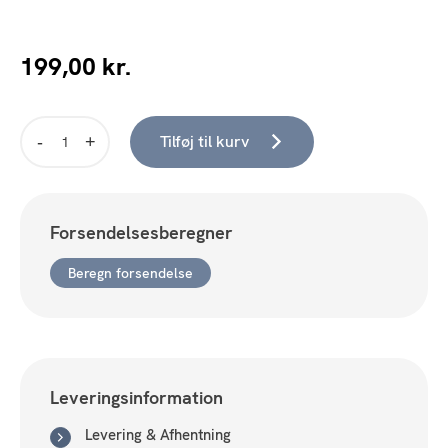
199,00
kr.
Tilføj til kurv
Sense
Håndklæde
Hvid
100x150
Forsendelsesberegner
cm.
antal
Beregn forsendelse
Leveringsinformation
Levering & Afhentning