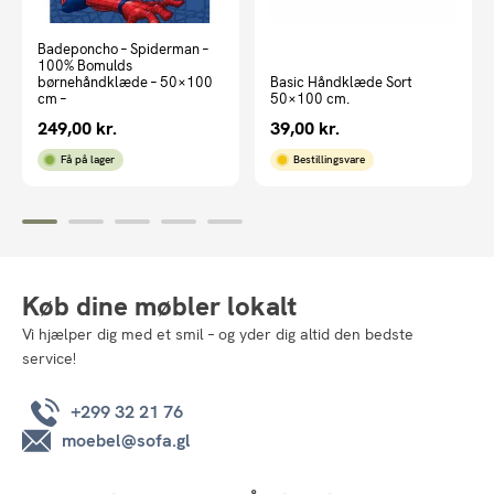
Badeponcho – Spiderman –
100% Bomulds
børnehåndklæde – 50×100
Basic Håndklæde Sort
cm –
50×100 cm.
249,00
kr.
39,00
kr.
Få på lager
Bestillingsvare
Køb dine møbler lokalt
Vi hjælper dig med et smil – og yder dig altid den bedste
service!
+299 32 21 76
moebel@sofa.gl