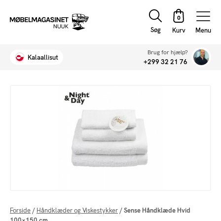
Søg
Menu
Brug for hjælp?
Kalaallisut
+299 32 21 76
Forside
/
Håndklæder og Viskestykker
/
Sense Håndklæde Hvid
100×150 cm.