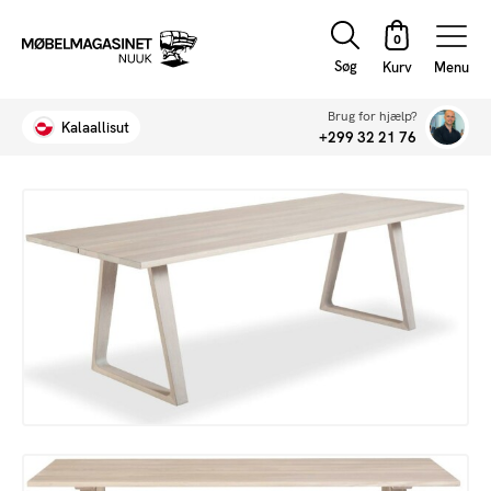
Søg
Menu
Brug for hjælp?
Kalaallisut
+299 32 21 76