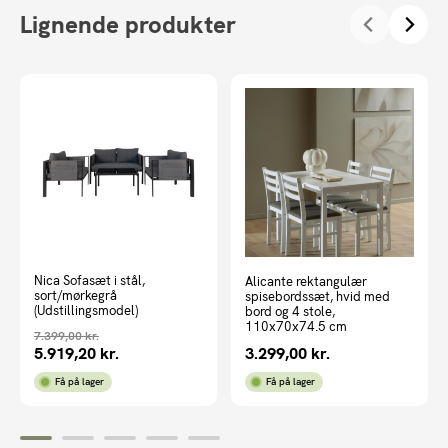
Lignende produkter
Nica Sofasæt i stål,
Alicante rektangulær
sort/mørkegrå
spisebordssæt, hvid med
(Udstillingsmodel)
bord og 4 stole,
110x70x74.5 cm
7.399,00
kr.
5.919,20
kr.
3.299,00
kr.
Få på lager
Få på lager