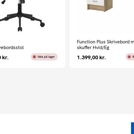
Function Plus Skrivebord m
vebordsstol
skuffer Hvid/Eg
0
kr.
1.399,00
kr.
Ikke på lager
B