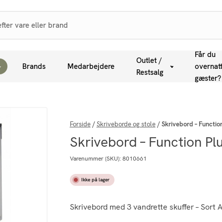
Får du
Outlet /
Brands
Medarbejdere
overnat
Restsalg
gæster?
Forside
/
Skriveborde og stole
/
Skrivebord – Function
Skrivebord – Function Plu
Varenummer (SKU):
8010661
Ikke på lager
Skrivebord med 3 vandrette skuffer – Sor