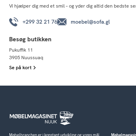
Vi hjælper dig med et smil – og yder dig altid den bedste se
+299 32 21 76
moebel@sofa.gl
Besøg butikken
Pukuffik 11
3905 Nuussuaq
Se på kort
Møbelbranchen er i konstant udvikling og vores mål
Møbelmagasin