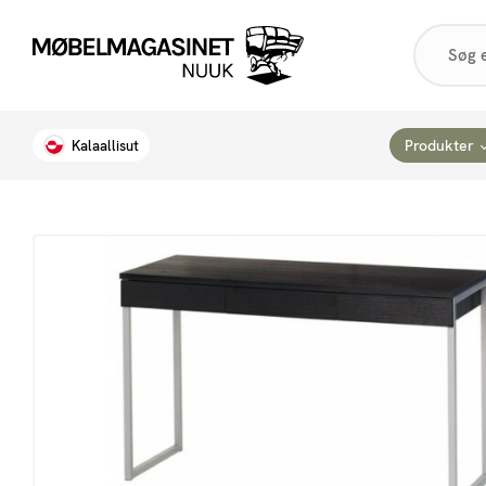
Products
search
Produkter
Kalaallisut