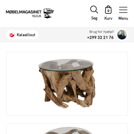
Søg
Menu
Brug for hjælp?
Kalaallisut
+299 32 21 76