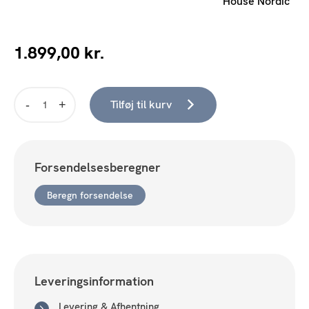
House Nordic
1.899,00
kr.
Tilføj til kurv
Sofabord
-
Grand
Canyon
Forsendelsesberegner
Ø60
antal
Beregn forsendelse
Leveringsinformation
Levering & Afhentning