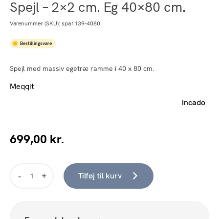
Spejl – 2×2 cm. Eg 40×80 cm.
Varenummer (SKU):
spa1139-4080
Bestillingsvare
Spejl med massiv egetræ ramme i 40 x 80 cm.
Meqqit
Incado
699,00
kr.
Tilføj til kurv
Spejl
-
2x2
cm.