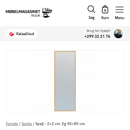
Søg
Menu
Brug for hjælp?
Kalaallisut
+299 32 21 76
Forside
/
Spejle
/
Spejl – 2×2 cm. Eg 40×80 cm.