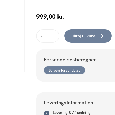
999,00
kr.
Tilføj til kurv
Spin
pendel
hvid
stor
Forsendelsesberegner
antal
Beregn forsendelse
Leveringsinformation
Levering & Afhentning