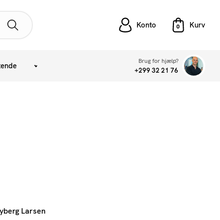
Konto
Brug for hjælp?
tende
+299 32 21 76
yberg Larsen