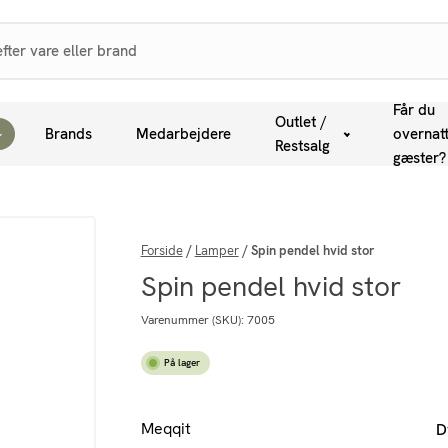
Får du
Outlet /
Brands
Medarbejdere
overnat
Restsalg
gæster?
Forside
/
Lamper
/
Spin pendel hvid stor
Spin pendel hvid stor
Varenummer (SKU):
7005
På lager
Meqqit
D