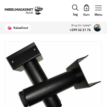
Søg
Menu
Brug for hjælp?
Kalaallisut
+299 32 21 76