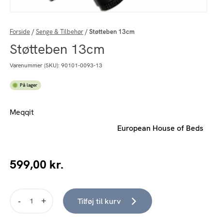
Forside
/
Senge & Tilbehør
/
Støtteben 13cm
Støtteben 13cm
Varenummer (SKU):
90101-0093-13
På lager
Meqqit
European House of Beds
599,00
kr.
Tilføj til kurv
Støtteben