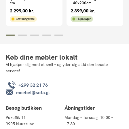
cm
140x200cm
2.299,00
kr.
2.399,00
kr.
Bestillingsvare
Få på lager
Køb dine møbler lokalt
Vi hjælper dig med et smil – og yder dig altid den bedste
service!
+299 32 21 76
moebel@sofa.gl
Besøg butikken
Åbningstider
Pukuffik 11
Mandag - Torsdag: 10.00 –
3905 Nuussuaq
17.30