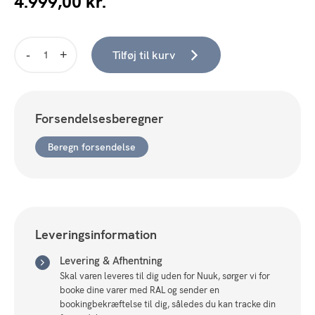
4.999,00
kr.
Tilføj til kurv
Stone
Tæppe
-
Ø150
Forsendelsesberegner
cm.
antal
Beregn forsendelse
Leveringsinformation
Levering & Afhentning
Skal varen leveres til dig uden for Nuuk, sørger vi for
booke dine varer med RAL og sender en
bookingbekræftelse til dig, således du kan tracke din