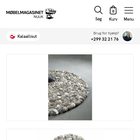
Søg
Menu
Brug for hjælp?
Kalaallisut
+299 32 21 76