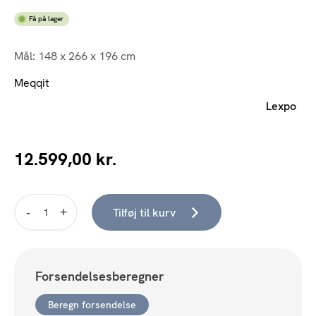
Få på lager
Mål: 148 x 266 x 196 cm
Meqqit
Lexpo
12.599,00
kr.
Tilføj til kurv
Stavanger
set
5
U
Forsendelsesberegner
OE
right,
Beregn forsendelse
anthracite