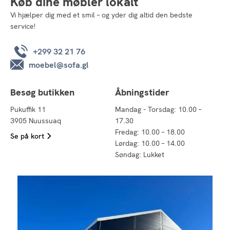
Køb dine møbler lokalt
Vi hjælper dig med et smil – og yder dig altid den bedste
service!
+299 32 21 76
moebel@sofa.gl
Besøg butikken
Åbningstider
Pukuffik 11
Mandag - Torsdag: 10.00 –
3905 Nuussuaq
17.30
Fredag: 10.00 – 18.00
Se på kort
Lørdag: 10.00 – 14.00
Søndag: Lukket