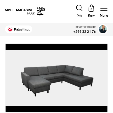
Søg
Menu
Brug for hjælp?
Kalaallisut
+299 32 21 76