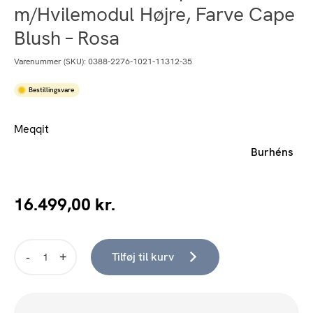
m/Hvilemodul Højre, Farve Cape
Blush – Rosa
Varenummer (SKU):
0388-2276-1021-11312-35
Bestillingsvare
Meqqit
Burhéns
16.499,00
kr.
Tilføj til kurv
Burhéns
-
Tuva
1,5