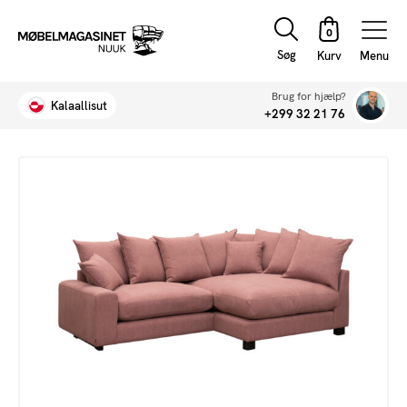
Søg
Menu
Brug for hjælp?
Kalaallisut
+299 32 21 76