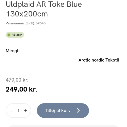
Uldplaid AR Toke Blue
130x200cm
Varenummer (SKU):
59645
På lager
Meqqit
Arctic nordic Tekstil
479,00
kr.
249,00
kr.
Den
Den
oprindelige
aktuelle
pris
pris
var:
er:
Tilføj til kurv
Uldplaid
479,00 kr..
249,00 kr..
AR
Toke