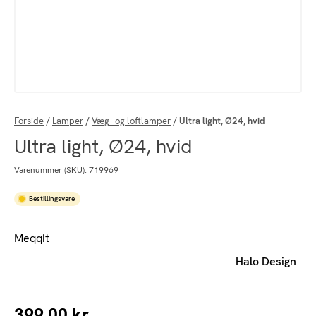
Forside
/
Lamper
/
Væg- og loftlamper
/
Ultra light, Ø24, hvid
Ultra light, Ø24, hvid
Varenummer (SKU):
719969
Bestillingsvare
Meqqit
Halo Design
399,00
kr.