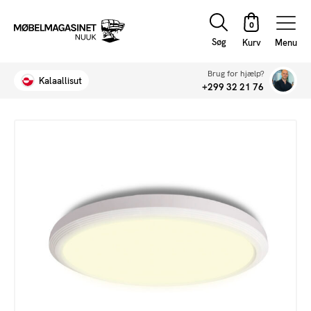
Søg
Menu
Brug for hjælp?
Kalaallisut
+299 32 21 76