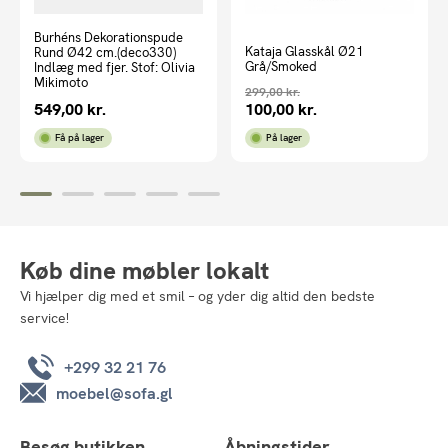
Burhéns Dekorationspude
Kataja Glasskål Ø21
Rund Ø42 cm.(deco330)
Grå/Smoked
Indlæg med fjer. Stof: Olivia
Mikimoto
299,00
kr.
549,00
kr.
100,00
kr.
Den
Den
oprindelige
aktuelle
Få på lager
På lager
pris
pris
var:
er:
299,00 kr..
100,00 kr..
Køb dine møbler lokalt
Vi hjælper dig med et smil – og yder dig altid den bedste
service!
+299 32 21 76
moebel@sofa.gl
Besøg butikken
Åbningstider