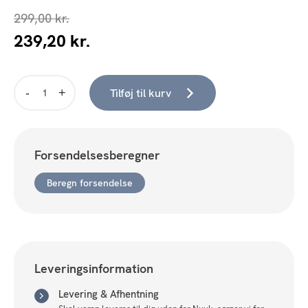
299,00
kr.
239,20
kr.
Den
Den
oprindelige
aktuelle
pris
pris
var:
er:
Tilføj til kurv
Vase
299,00 kr..
239,20 kr..
i
røget
mundblæst
Forsendelsesberegner
glas
Ø15x25cm
Beregn forsendelse
antal
Leveringsinformation
Levering & Afhentning