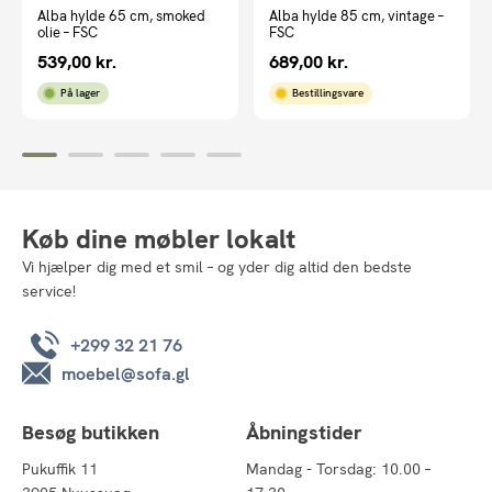
Alba hylde 65 cm, smoked
Alba hylde 85 cm, vintage –
olie – FSC
FSC
539,00
kr.
689,00
kr.
På lager
Bestillingsvare
Køb dine møbler lokalt
Vi hjælper dig med et smil – og yder dig altid den bedste
service!
+299 32 21 76
moebel@sofa.gl
Besøg butikken
Åbningstider
Pukuffik 11
Mandag - Torsdag: 10.00 –