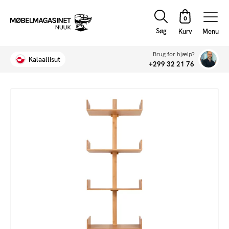
Søg
Menu
Brug for hjælp?
Kalaallisut
+299 32 21 76