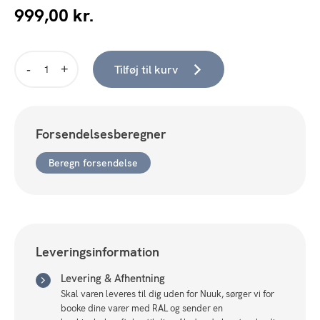
999,00
kr.
Tilføj til kurv
Villa
Væghylde
(5
hylder),
Forsendelsesberegner
bambus,
natur
Beregn forsendelse
50x180
antal
Leveringsinformation
Levering & Afhentning
Skal varen leveres til dig uden for Nuuk, sørger vi for
booke dine varer med RAL og sender en