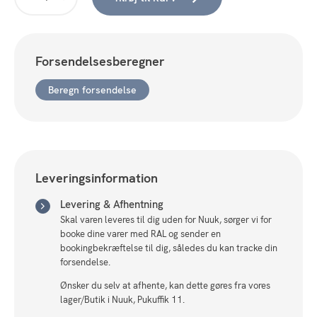
Alba
hylde
85
cm,
Forsendelsesberegner
vintage
-
Beregn forsendelse
FSC
antal
Leveringsinformation
Levering & Afhentning
Skal varen leveres til dig uden for Nuuk, sørger vi for
booke dine varer med RAL og sender en
bookingbekræftelse til dig, således du kan tracke din
forsendelse.
Ønsker du selv at afhente, kan dette gøres fra vores
lager/Butik i Nuuk, Pukuffik 11.