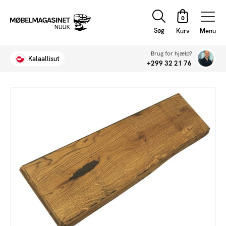
Søg
Menu
Brug for hjælp?
Kalaallisut
+299 32 21 76