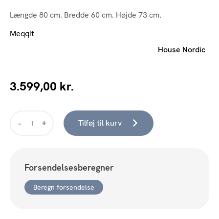
Længde 80 cm. Bredde 60 cm. Højde 73 cm.
Meqqit
House Nordic
3.599,00
kr.
Tilføj til kurv
Derby
hvilestol
i
Teaktræ
Forsendelsesberegner
&
Polyrattan
Beregn forsendelse
antal