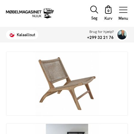
Søg
Menu
Brug for hjælp?
Kalaallisut
+299 32 21 76