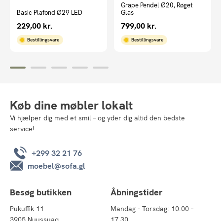
Grape Pendel Ø20, Røget
Basic Plafond Ø29 LED
Glas
229,00
kr.
799,00
kr.
Bestillingsvare
Bestillingsvare
Køb dine møbler lokalt
Vi hjælper dig med et smil – og yder dig altid den bedste
service!
+299 32 21 76
moebel@sofa.gl
Besøg butikken
Åbningstider
Pukuffik 11
Mandag - Torsdag: 10.00 –
3905 Nuussuaq
17.30