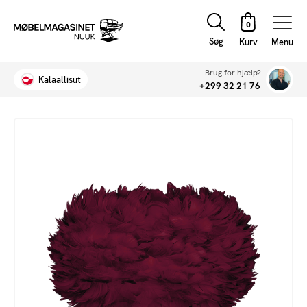
Søg
Menu
Brug for hjælp?
Kalaallisut
+299 32 21 76