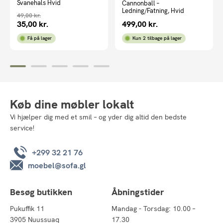
Svanehals Hvid
Cannonball –
Ledning/Fatning, Hvid
49,00
kr.
35,00
kr.
499,00
kr.
Den
Den
oprindelige
aktuelle
Få på lager
Kun 2 tilbage på lager
pris
pris
var:
er:
49,00 kr..
35,00 kr..
Køb dine møbler lokalt
Vi hjælper dig med et smil – og yder dig altid den bedste
service!
+299 32 21 76
moebel@sofa.gl
Besøg butikken
Åbningstider
Pukuffik 11
Mandag - Torsdag: 10.00 –
3905 Nuussuaq
17.30