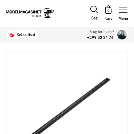
Søg
Menu
Brug for hjælp?
Kalaallisut
+299 32 21 76