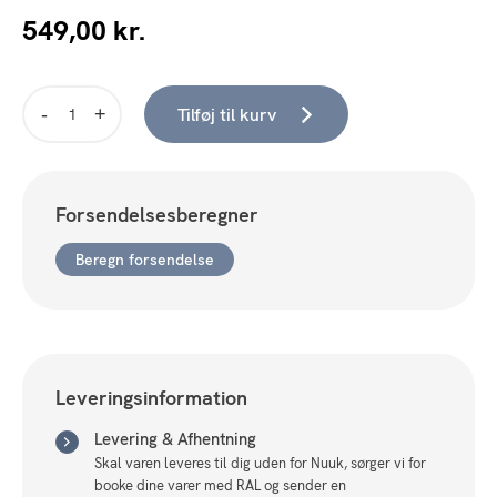
549,00
kr.
Tilføj til kurv
Halotrack
2
m.
-
Forsendelsesberegner
sort
antal
Beregn forsendelse
Leveringsinformation
Levering & Afhentning
Skal varen leveres til dig uden for Nuuk, sørger vi for
booke dine varer med RAL og sender en