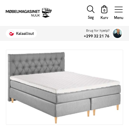
Søg
Menu
Brug for hjælp?
Kalaallisut
+299 32 21 76