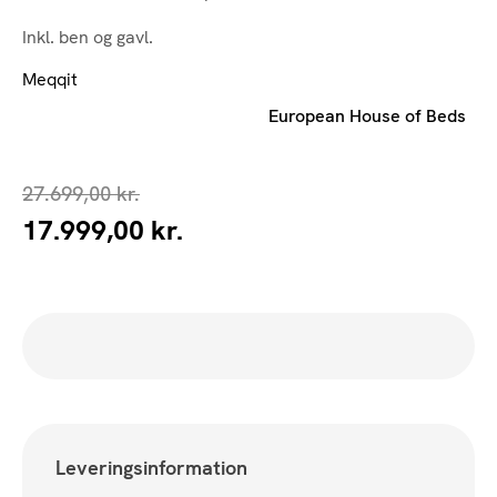
Inkl. ben og gavl.
Meqqit
European House of Beds
27.699,00
kr.
17.999,00
kr.
Den
Den
oprindelige
aktuelle
pris
pris
var:
er:
27.699,00 kr..
17.999,00 kr..
Leveringsinformation