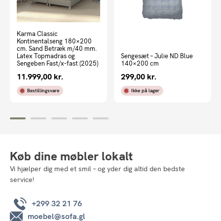
Karma Classic
Kontinentalseng 180×200
cm. Sand Betræk m/40 mm.
Latex Topmadras og
Sengesæt – Julie ND Blue
Sengeben Fast/x-fast (2025)
140×200 cm
11.999,00
kr.
299,00
kr.
Bestillingsvare
Ikke på lager
Køb dine møbler lokalt
Vi hjælper dig med et smil – og yder dig altid den bedste
service!
+299 32 21 76
moebel@sofa.gl