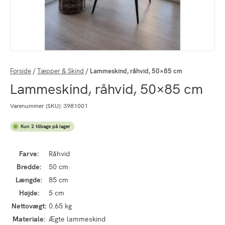
Forside
/
Tæpper & Skind
/
Lammeskind, råhvid, 50×85 cm
Lammeskind, råhvid, 50×85 cm
Varenummer (SKU):
3981001
Kun 2 tilbage på lager
Farve:
Råhvid
Bredde:
50 cm
Længde:
85 cm
Højde:
5 cm
Nettovægt:
0.65 kg
Materiale:
Ægte lammeskind