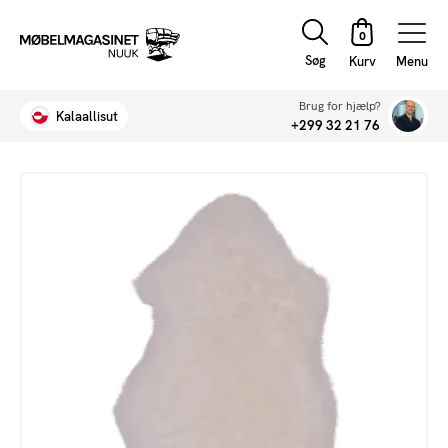
Søg
Menu
Brug for hjælp?
Kalaallisut
+299 32 21 76