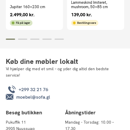
Lammeskind Imiteret,
Jupiter 160×230 cm
mushroom, 50×85 cm
2.499,00
kr.
139,00
kr.
Få på lager
Bestillingsvare
Køb dine møbler lokalt
Vi hjælper dig med et smil – og yder dig altid den bedste
service!
+299 32 21 76
moebel@sofa.gl
Besøg butikken
Åbningstider
Pukuffik 11
Mandag - Torsdag: 10.00 –
3905 Nuussuaq
17.30