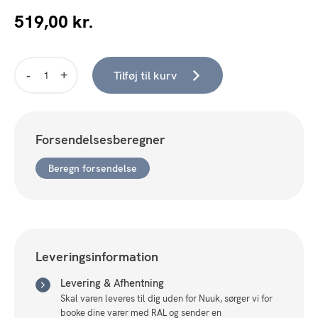
519,00
kr.
Tilføj til kurv
Lammeskind,
råhvid,
50x85
cm
Forsendelsesberegner
antal
Beregn forsendelse
Leveringsinformation
Levering & Afhentning
Skal varen leveres til dig uden for Nuuk, sørger vi for
booke dine varer med RAL og sender en