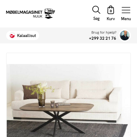
Søg
Menu
Brug for hjælp?
Kalaallisut
+299 32 21 76