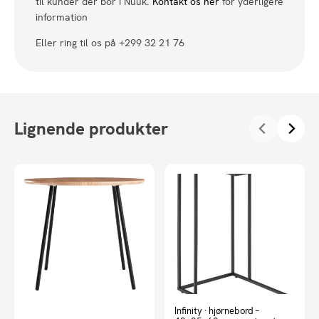
til kunder der bor i Nuuk.
Kontakt os her
for yderligere
information
Eller ring til os på +299 32 21 76
Lignende produkter
Infinity · hjørnebord –