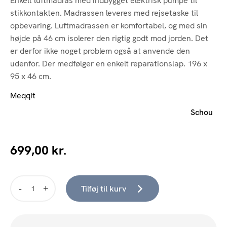
Enkelt luftmadras med indbygget elektrisk pumpe til
stikkontakten. Madrassen leveres med rejsetaske til
opbevaring. Luftmadrassen er komfortabel, og med sin
højde på 46 cm isolerer den rigtig godt mod jorden. Det
er derfor ikke noget problem også at anvende den
udenfor. Der medfølger en enkelt reparationslap. 196 x
95 x 46 cm.
Meqqit
Schou
699,00
kr.
Tilføj til kurv
Luftmadras
enkelt,
m/pump
antal