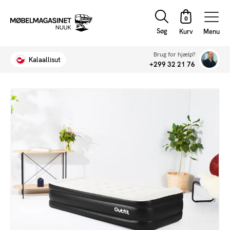
Søg
Menu
Brug for hjælp?
Kalaallisut
+299 32 21 76