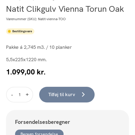
Natit Clikgulv Vienna Torun Oak
Varenummer (SKU):
Natit-vienna-TOO
Bestillingsvare
Pakke á 2,745 m3. / 10 planker
5,5x225x1220 mm.
1.099,00
kr.
Tilføj til kurv
Natit
Clikgulv
Vienna
Torun
Forsendelsesberegner
Oak
antal
Beregn forsendelse