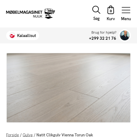
Søg
Menu
Brug for hjælp?
Kalaallisut
+299 32 21 76
Forside
/
Gulve
/
Natit Clikgulv Vienna Torun Oak