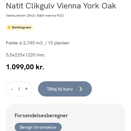
Natit Clikgulv Vienna York Oak
Varenummer (SKU):
Natit-vienna-YOO
Bestillingsvare
Pakke á 2,745 m3. / 10 planker
5,5x225x1220 mm.
1.099,00
kr.
Tilføj til kurv
Natit
Clikgulv
Vienna
York
Forsendelsesberegner
Oak
antal
Beregn forsendelse