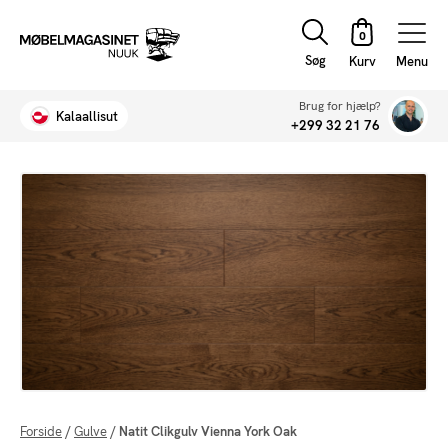
Søg
Menu
Brug for hjælp?
Kalaallisut
+299 32 21 76
Forside
/
Gulve
/
Natit Clikgulv Vienna York Oak