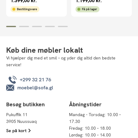
1.399,00
kr.
1.199,00
kr.
Bestillingsvare
Få på lager
Køb dine møbler lokalt
Vi hjælper dig med et smil – og yder dig altid den bedste
service!
+299 32 21 76
moebel@sofa.gl
Besøg butikken
Åbningstider
Pukuffik 11
Mandag - Torsdag: 10.00 –
3905 Nuussuaq
17.30
Fredag: 10.00 – 18.00
Se på kort
Lørdag: 10.00 – 14.00