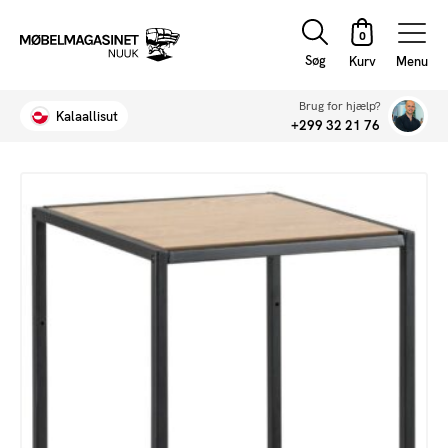
Søg
Menu
Brug for hjælp?
Kalaallisut
+299 32 21 76