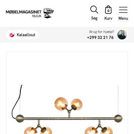
Søg
Menu
Brug for hjælp?
Kalaallisut
+299 32 21 76