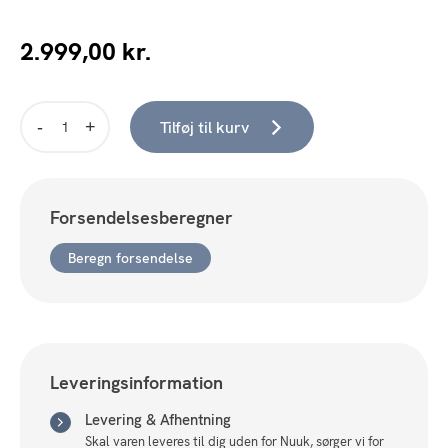
2.999,00
kr.
Tilføj til kurv
Atom
horizontal
chandelier
(SMALL)
Forsendelsesberegner
–
amber
Beregn forsendelse
antal
Leveringsinformation
Levering & Afhentning
Skal varen leveres til dig uden for Nuuk, sørger vi for