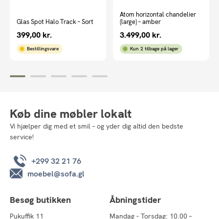
Atom horizontal chandelier
Glas Spot Halo Track – Sort
(large) – amber
399,00
kr.
3.499,00
kr.
Bestillingsvare
Kun 2 tilbage på lager
Køb dine møbler lokalt
Vi hjælper dig med et smil – og yder dig altid den bedste
service!
+299 32 21 76
moebel@sofa.gl
Besøg butikken
Åbningstider
Pukuffik 11
Mandag - Torsdag: 10.00 –